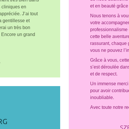
et en beauté grâce
s cliniques en
appréciée. J’ai tout
Nous tenons à vou
a gentillesse et
votre accompagneme
erai un très bon
professionnalisme 
 Encore un grand
cette belle aventu
rassurant, chaque g
vous ne pouvez l’i
Grâce à vous, cette
6
s’est déroulée dan
et de respect.
Un immense merci à
pour avoir contrib
inoubliable.
Avec toute notre r
RG
SZ