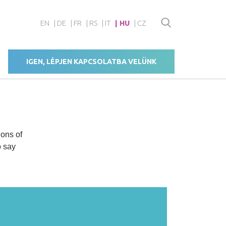
EN
DE
FR
RS
IT
HU
CZ
IGEN, LÉPJEN KAPCSOLATBA VELÜNK
ions of
o say