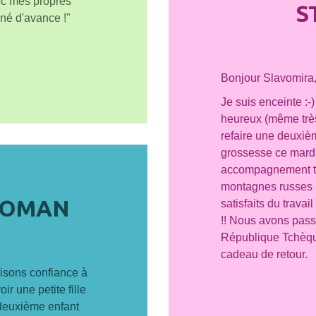
ec mes propres
S
gné d'avance !"
Bonjour Slavomira
5
Je suis enceinte :-
heureux (même très 
refaire une deuxiè
grossesse ce mardi
accompagnement to
montagnes russes 
ROMAN
satisfaits du travail
!! Nous avons pass
République Tchèque
cadeau de retour.
aisons confiance à
r une petite fille
 deuxième enfant