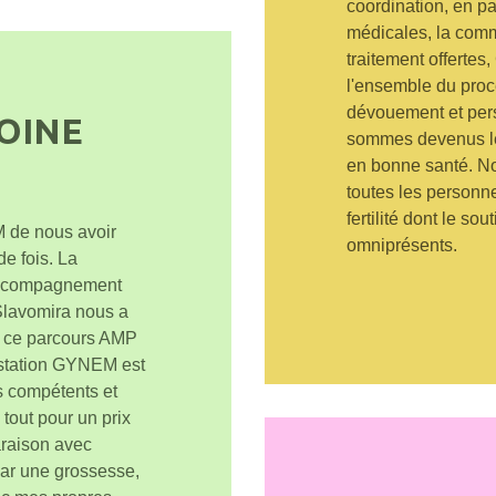
coordination, en pa
médicales, la comm
traitement offerte
l'ensemble du proce
dévouement et per
OINE
sommes devenus les
en bonne santé.
toutes les personne
fertilité dont le so
 de nous avoir
omniprésents.
e fois. La
'accompagnement
 Slavomira nous a
r ce parcours AMP
restation GYNEM est
s compétents et
tout pour un prix
araison avec
par une grossesse,