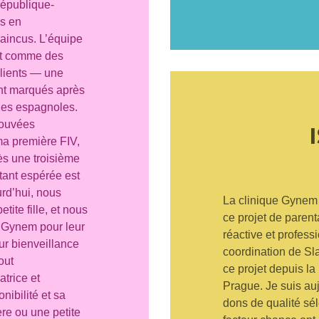
République-
s en
aincus. L’équipe
out comme des
clients — une
ent marqués après
ues espagnoles.
rouvées
ma première FIV,
s une troisième
 tant espérée est
urd’hui, nous
La clinique Gynem
ite fille, et nous
ce projet de parenta
e Gynem pour leur
réactive et professi
ur bienveillance
coordination de Sla
out
ce projet depuis l
atrice et
Prague. Je suis au
nibilité et sa
dons de qualité sél
rère ou une petite