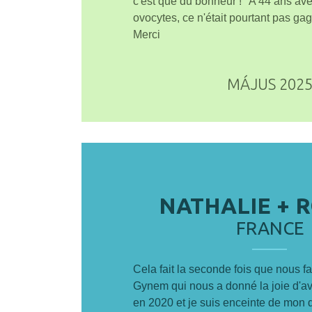
c'est que du bonheur ! "A 44 ans av
ovocytes, ce n'était pourtant pas ga
Merci
MÁJUS 202
NATHALIE + 
FRANCE
Cela fait la seconde fois que nous f
Gynem qui nous a donné la joie d'avoi
en 2020 et je suis enceinte de mon