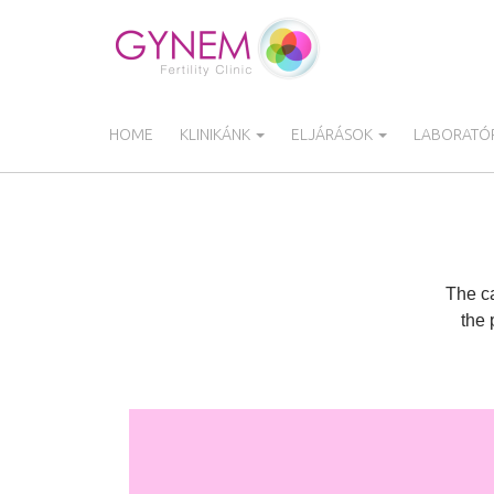
Ugrás
a
tartalomra
HOME
KLINIKÁNK
ELJÁRÁSOK
LABORATÓR
The ca
the 