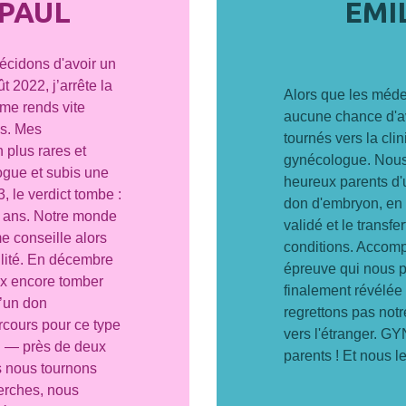
PAUL
EMI
décidons d'avoir un
ût 2022, j’arrête la
Alors que les méde
 me rends vite
aucune chance d'a
s. Mes
tournés vers la cl
 plus rares et
gynécologue. Nous
ogue et subis une
heureux parents d'
 le verdict tombe :
don d'embryon, en 5
 ans. Notre monde
validé et le transfe
e conseille alors
conditions. Accomp
tilité. En décembre
épreuve qui nous pa
ux encore tomber
finalement révélée 
d’un don
regrettons pas not
rcours pour ce type
vers l'étranger. GY
ng — près de deux
parents ! Et nous l
s nous tournons
herches, nous