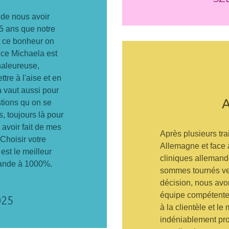
 de nous avoir
 5 ans que notre
t ce bonheur on
rice Michaela est
haleureuse,
ttre à l'aise et en
a vaut aussi pour
tions qu on se
s, toujours là pour
avoir fait de mes
Après plusieurs trai
Choisir votre
Allemagne et face à
est le meilleur
cliniques allemand
mande à 1000%.
sommes tournés ve
décision, nous avo
équipe compétente
025
à la clientèle et l
indéniablement prof