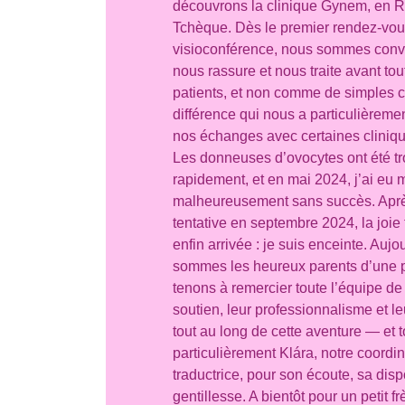
découvrons la clinique Gynem, en 
Tchèque. Dès le premier rendez-vou
visioconférence, nous sommes conv
nous rassure et nous traite avant t
patients, et non comme de simples 
différence qui nous a particulièrem
nos échanges avec certaines cliniq
Les donneuses d’ovocytes ont été t
rapidement, et en mai 2024, j’ai eu 
malheureusement sans succès. Aprè
tentative en septembre 2024, la joie
enfin arrivée : je suis enceinte. Aujo
sommes les heureux parents d’une pet
tenons à remercier toute l’équipe d
soutien, leur professionnalisme et le
tout au long de cette aventure — et t
particulièrement Klára, notre coordin
traductrice, pour son écoute, sa dispo
gentillesse. A bientôt pour un petit f