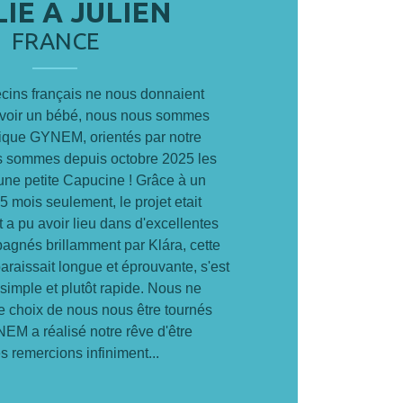
LIE A JULIEN
FRANCE
cins français ne nous donnaient
voir un bébé, nous nous sommes
inique GYNEM, orientés par notre
 sommes depuis octobre 2025 les
une petite Capucine ! Grâce à un
 mois seulement, le projet etait
rt a pu avoir lieu dans d'excellentes
agnés brillamment par Klára, cette
raissait longue et éprouvante, s'est
simple et plutôt rapide. Nous ne
re choix de nous nous être tournés
NEM a réalisé notre rêve d'être
es remercions infiniment...