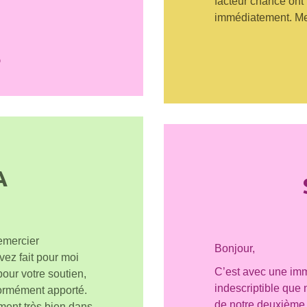
facteur chance ont
immédiatement. Me
6
A
remercier
Bonjour,
vez fait pour moi
C’est avec une imm
pour votre soutien,
indescriptible que
normément apporté.
de notre deuxième 
iment très bien dans