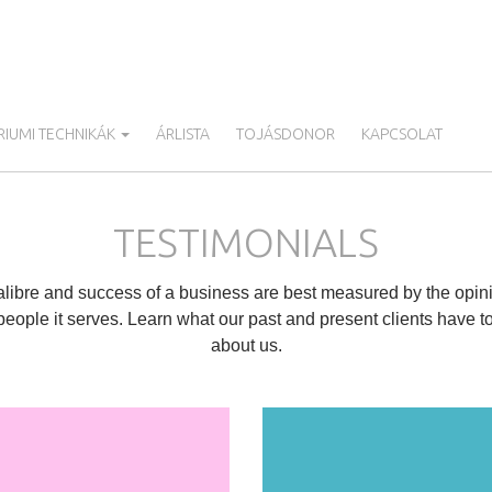
IUMI TECHNIKÁK
ÁRLISTA
TOJÁSDONOR
KAPCSOLAT
TESTIMONIALS
libre and success of a business are best measured by the opin
people it serves. Learn what our past and present clients have t
about us.