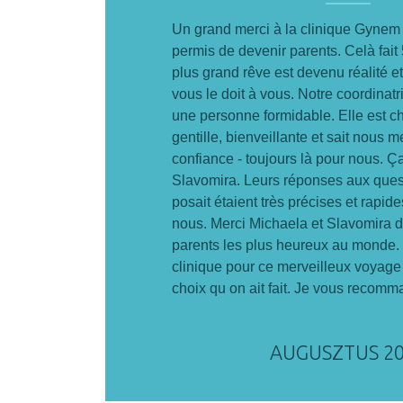
Un grand merci à la clinique Gynem
permis de devenir parents. Celà fait
plus grand rêve est devenu réalité e
vous le doit à vous. Notre coordinat
une personne formidable. Elle est c
gentille, bienveillante et sait nous me
confiance - toujours là pour nous. Ç
Slavomira. Leurs réponses aux ques
posait étaient très précises et rapide
nous. Merci Michaela et Slavomira d 
parents les plus heureux au monde. 
clinique pour ce merveilleux voyage 
choix qu on ait fait. Je vous recom
AUGUSZTUS 2