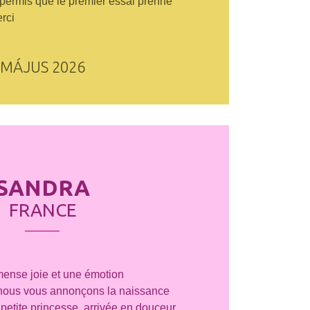
 permis que le premier essai prenne
rci
MÁJUS 2026
SANDRA
FRANCE
ense joie et une émotion
 nous vous annonçons la naissance
petite princesse, arrivée en douceur