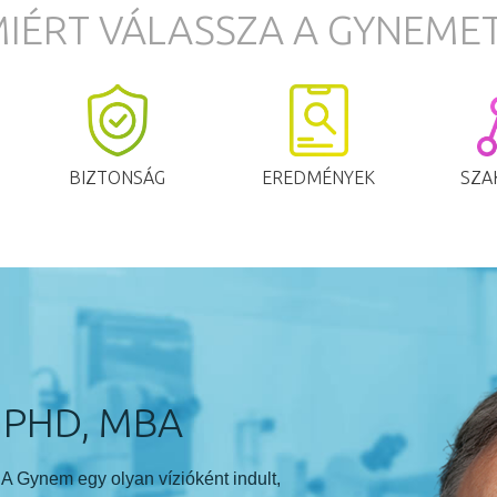
IÉRT VÁLASSZA A GYNEME
BIZTONSÁG
EREDMÉNYEK
SZA
 PHD, MBA
 A Gynem egy olyan vízióként indult,