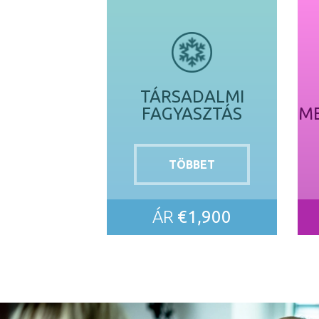
TÁRSADALMI
FAGYASZTÁS
M
TÖBBET
ÁR
€1,900