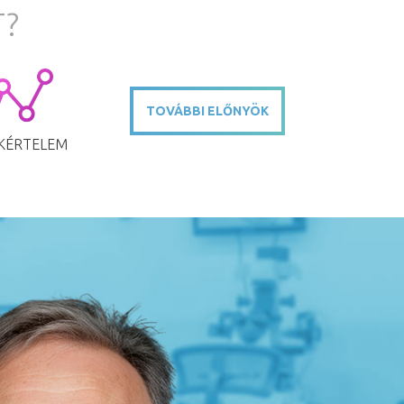
T?
TOVÁBBI ELŐNYÖK
KÉRTELEM