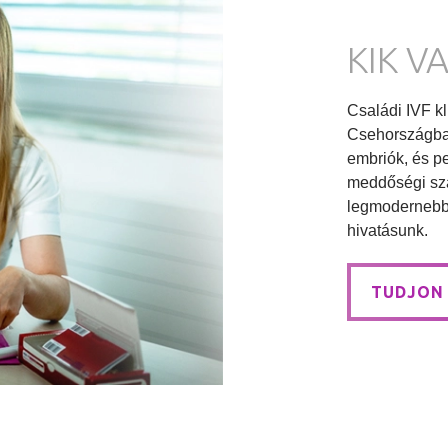
KIK V
Családi IVF k
Csehországban
embriók, és pe
meddőségi sza
legmodernebb 
hivatásunk.
TUDJON