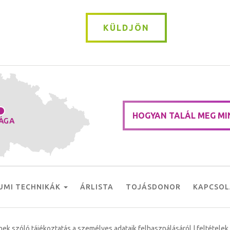
KÜLDJÖN
HOGYAN TALÁL MEG MI
UMI TECHNIKÁK
ÁRLISTA
TOJÁSDONOR
KAPCSOL
ek szóló tájékoztatás a személyes adataik felhasználásáról
|
feltételek