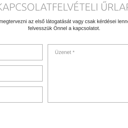
KAPCSOLATFELVÉTELI ŰRLA
egtervezni az első látogatását vagy csak kérdései lenné
felvesszük Önnel a kapcsolatot.
Message
*