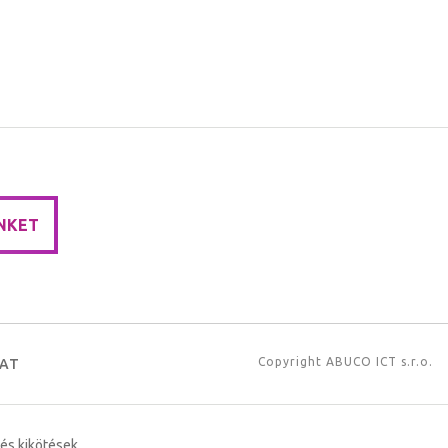
NKET
Copyright
ABUCO ICT s.r.o.
AT
 és kikötések