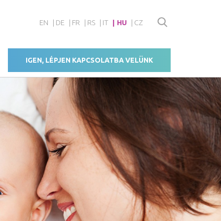
EN
DE
FR
RS
IT
HU
CZ
IGEN, LÉPJEN KAPCSOLATBA VELÜNK