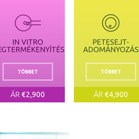
IN VITRO
PETESEJT-
EGTERMÉKENYÍTÉS
ADOMÁNYOZÁS
TÖBBET
TÖBBET
ÁR
€2,900
ÁR
€4,900