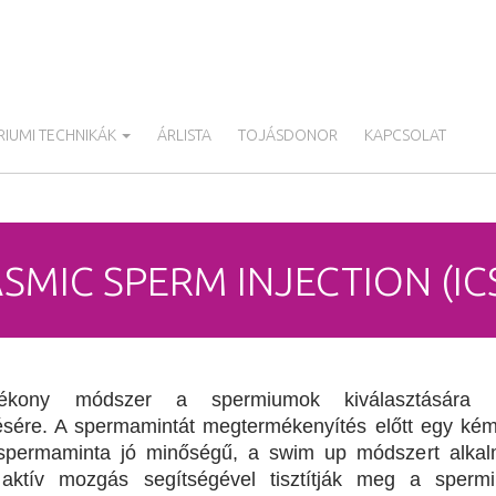
IUMI TECHNIKÁK
ÁRLISTA
TOJÁSDONOR
KAPCSOLAT
MIC SPERM INJECTION (ICS
ékony módszer a spermiumok kiválasztására 
sére. A spermamintát megtermékenyítés előtt egy ké
a spermaminta jó minőségű, a swim up módszert alka
aktív mozgás segítségével tisztítják meg a spermi