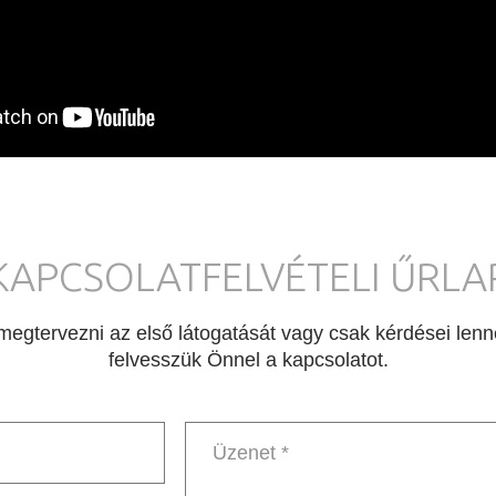
KAPCSOLATFELVÉTELI ŰRLA
egtervezni az első látogatását vagy csak kérdései lenné
felvesszük Önnel a kapcsolatot.