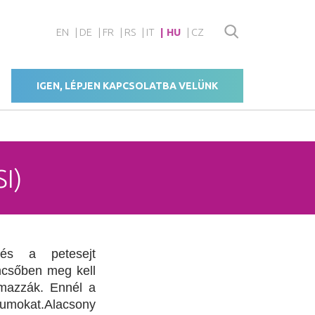
EN
DE
FR
RS
IT
HU
CZ
IGEN, LÉPJEN KAPCSOLATBA VELÜNK
I)
és a petesejt
mcsőben meg kell
lmazzák. Ennél a
umokat.Alacsony