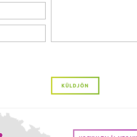
Message
*
KÜLDJÖN