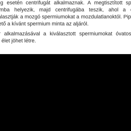
 esetén centrifugát alkalmaznak. A megtisztított 
umba helyezik, majd centrifugába teszik, ahol a ce
álasztják a mozgó spermiumokat a mozdulatlanoktól. Pip
tő a kívánt spermium minta az aljáról.
r alkalmazásával a kiválasztott spermiumokat óvatos
 élet jöhet létre.