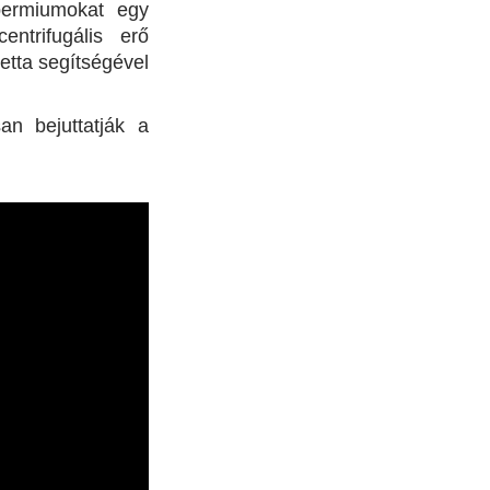
spermiumokat egy
ntrifugális erő
etta segítségével
an bejuttatják a