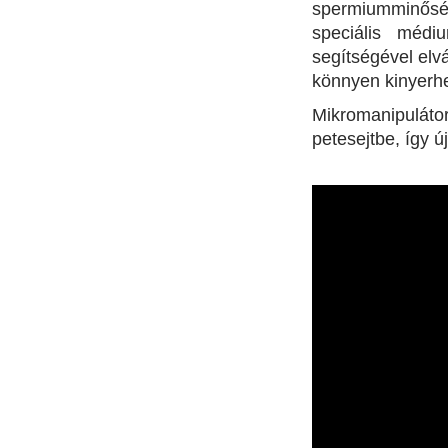
spermiumminőség
speciális médi
segítségével elv
könnyen kinyerhe
Mikromanipuláto
petesejtbe, így új