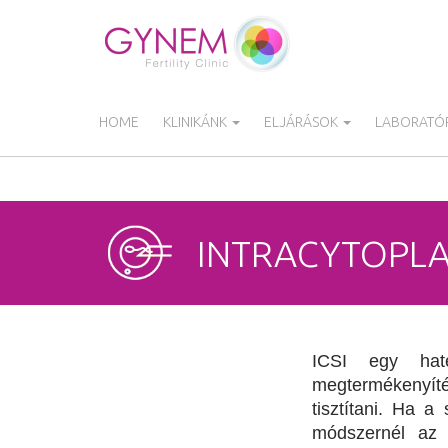
Ugrás
a
tartalomra
HOME
KLINIKÁNK
ELJÁRÁSOK
LABORATÓR
INTRACYTOPLAS
ICSI egy hat
megtermékenyíté
tisztítani. Ha 
módszernél az 