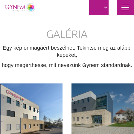
Nav
átk
Ugrás
a
GALÉRIA
tartalomra
Egy kép önmagáért beszélhet. Tekintse meg az alábbi
képeket,
hogy megérthesse, mit nevezünk Gynem standardnak.