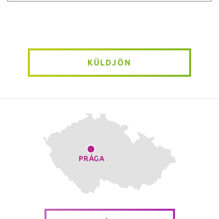
Message
*
KÜLDJÖN