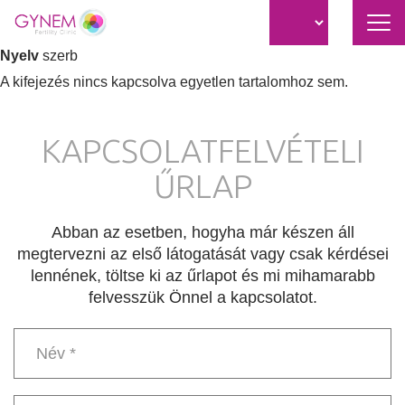
Nav
átk
Ugrás
Nyelv
szerb
a
A kifejezés nincs kapcsolva egyetlen tartalomhoz sem.
tartalomra
KAPCSOLATFELVÉTELI
ŰRLAP
Abban az esetben, hogyha már készen áll
megtervezni az első látogatását vagy csak kérdései
lennének, töltse ki az űrlapot és mi mihamarabb
felvesszük Önnel a kapcsolatot.
Név