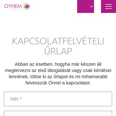
Nav
átk
Ugrás
a
tartalomra
KAPCSOLATFELVÉTELI
ŰRLAP
Abban az esetben, hogyha már készen áll
megtervezni az első látogatását vagy csak kérdései
lennének, töltse ki az űrlapot és mi mihamarabb
felvesszük Önnel a kapcsolatot.
Név
*