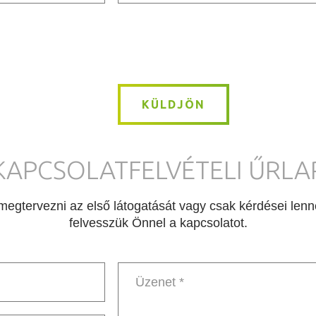
Message
*
KÜLDJÖN
KAPCSOLATFELVÉTELI ŰRLA
egtervezni az első látogatását vagy csak kérdései lenné
felvesszük Önnel a kapcsolatot.