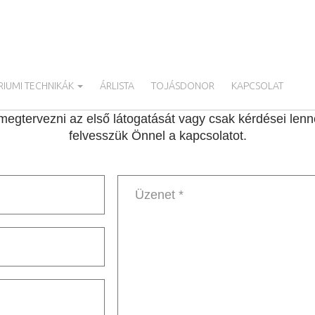
IUMI TECHNIKÁK
ÁRLISTA
TOJÁSDONOR
KAPCSOLAT
egtervezni az első látogatását vagy csak kérdései lenné
felvesszük Önnel a kapcsolatot.