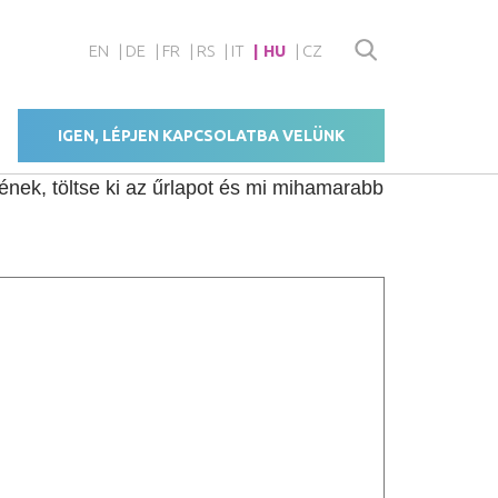
EN
DE
FR
RS
IT
HU
CZ
IGEN, LÉPJEN KAPCSOLATBA VELÜNK
nek, töltse ki az űrlapot és mi mihamarabb