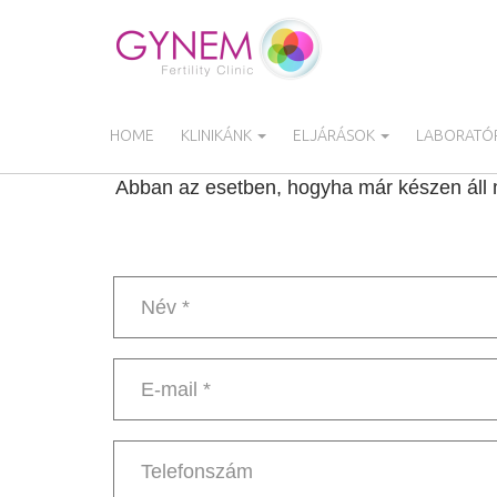
Ugrás
a
tartalomra
HOME
KLINIKÁNK
ELJÁRÁSOK
LABORATÓR
Abban az esetben, hogyha már készen áll m
Név
*
E-
mail
*