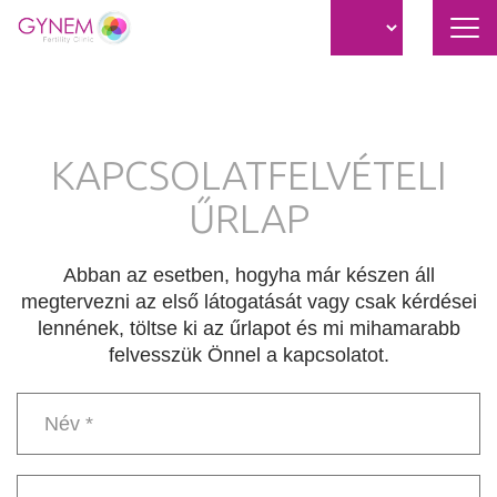
Nav
átk
Ugrás
a
tartalomra
KAPCSOLATFELVÉTELI
ŰRLAP
Abban az esetben, hogyha már készen áll
megtervezni az első látogatását vagy csak kérdései
lennének, töltse ki az űrlapot és mi mihamarabb
felvesszük Önnel a kapcsolatot.
Név
*